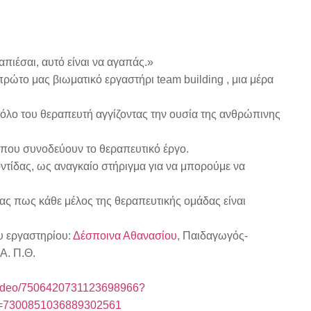
απιέσαι, αυτό είναι να αγαπάς.»
ρώτο μας βιωματικό εργαστήρι team building , μια μέρα
λο του θεραπευτή αγγίζοντας την ουσία της ανθρώπινης
ου συνοδεύουν το θεραπευτικό έργο.
τίδας, ως αναγκαίο στήριγμα για να μπορούμε να
ας πως κάθε μέλος της θεραπευτικής ομάδας είναι
υ εργαστηρίου:
Δέσποινα Αθανασίου
, Παιδαγωγός-
Α. Π.Θ.
/video/7506420731123698966?
d=7300851036889302561