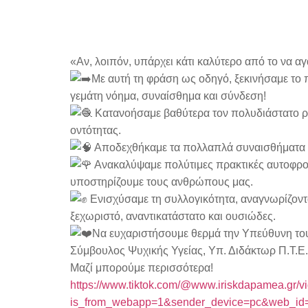
«Αν, λοιπόν, υπάρχει κάτι καλύτερο από το να αγ
Με αυτή τη φράση ως οδηγό, ξεκινήσαμε το π
γεμάτη νόημα, συναίσθημα και σύνδεση!
Κατανοήσαμε βαθύτερα τον πολυδιάστατο ρό
οντότητας.
Αποδεχθήκαμε τα πολλαπλά συναισθήματα π
Ανακαλύψαμε πολύτιμες πρακτικές αυτοφρον
υποστηρίζουμε τους ανθρώπους μας.
Ενισχύσαμε τη συλλογικότητα, αναγνωρίζοντ
ξεχωριστό, αναντικατάστατο και ουσιώδες.
Να ευχαριστήσουμε θερμά την Υπεύθυνη το
Σύμβουλος Ψυχικής Υγείας, Υπ. Διδάκτωρ Π.Τ.Ε.
Μαζί μπορούμε περισσότερα!
https://www.tiktok.com/@www.iriskdapamea.gr
is_from_webapp=1&sender_device=pc&web_i