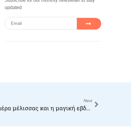
Subscribe for our monthly newsletter to stay
updated
Next
20 Μαϊου Παγκόσμια ημέρα μέλισσας και η μαγική εβδομάδα των μελισσών🐝