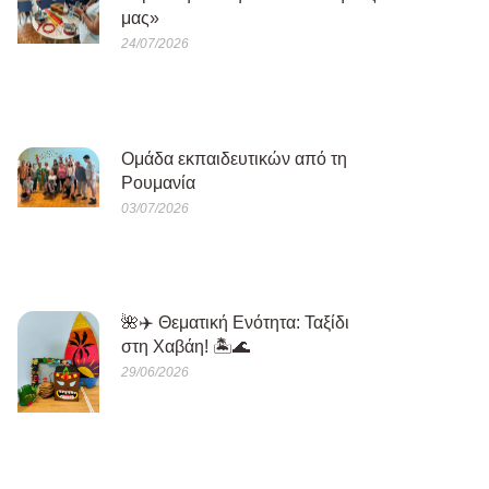
μας»
24/07/2026
Oμάδα εκπαιδευτικών από τη
Ρουμανία
03/07/2026
🌺✈️ Θεματική Ενότητα: Ταξίδι
στη Χαβάη! 🏝️🌊
29/06/2026