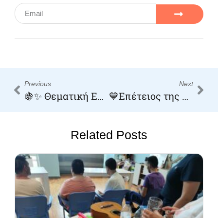
Previous
Next
🍇✨ Θεματική Εβδομάδα: Το σταφύλι και ο τρύγος” ✨🍇
💙Επέτειος της 28ης Οκτωβρίου💙
Related Posts