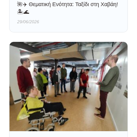
🌺✈️ Θεματική Ενότητα: Ταξίδι στη Χαβάη!
🏝️🌊
29/06/2026