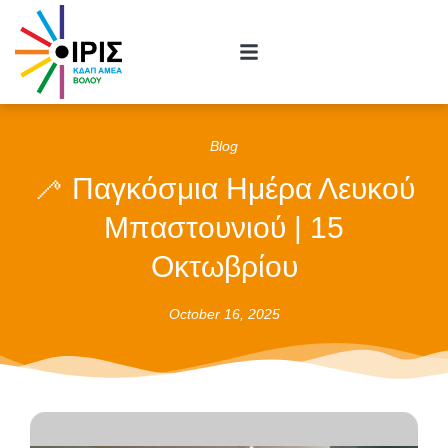
Blog
🦯 Παγκόσμια Ημέρα Λευκού
Μπαστουνιού | 15
Οκτωβρίου
October 16, 2025