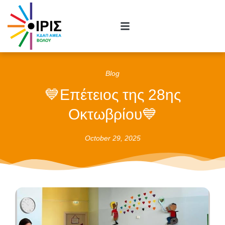
Blog
💙Επέτειος της 28ης
Οκτωβρίου💙
October 29, 2025