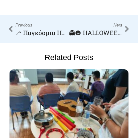
Previous
Next
🦯 Παγκόσμια Ημέρα Λευκού Μπαστουνιού | 15 Οκτωβρίου
👻🎃 HALLOWEEN PARTY 🎃👻
Related Posts