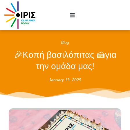
Blog
🎉Κοπή βασιλόπιτας 🍰για
την ομάδα μας!
January 13, 2025