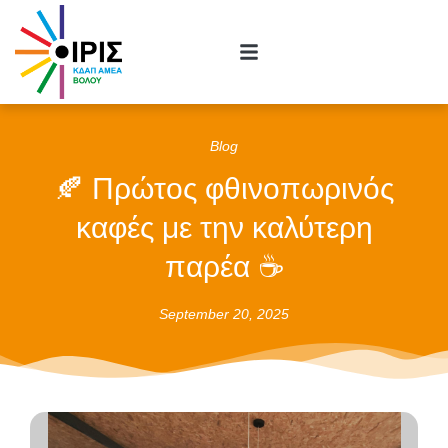
Blog
🍂 Πρώτος φθινοπωρινός
καφές με την καλύτερη
παρέα ☕
September 20, 2025