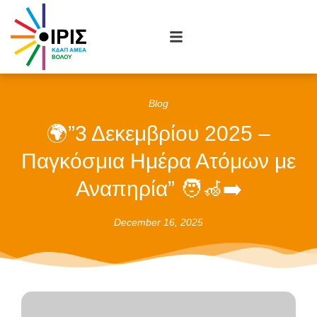
Blog
🌍”3 Δεκεμβρίου 2025 –
Παγκόσμια Ημέρα Ατόμων με
Αναπηρία” 🧑‍🦽‍➡️
December 16, 2025