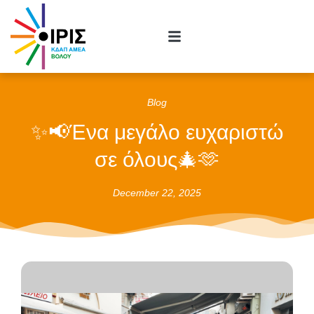
Blog
✨📢Ένα μεγάλο ευχαριστώ
σε όλους🎄🫶
December 22, 2025