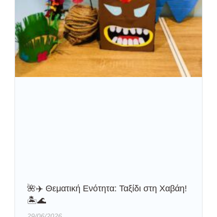
🌺✈️ Θεματική Ενότητα: Ταξίδι στη Χαβάη!
🏝️🌊
29/06/2026