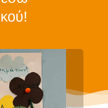
ικού!