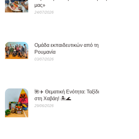
μας»
24/07/2026
Oμάδα εκπαιδευτικών από τη
Ρουμανία
03/07/2026
🌺✈️ Θεματική Ενότητα: Ταξίδι
στη Χαβάη! 🏝️🌊
29/06/2026